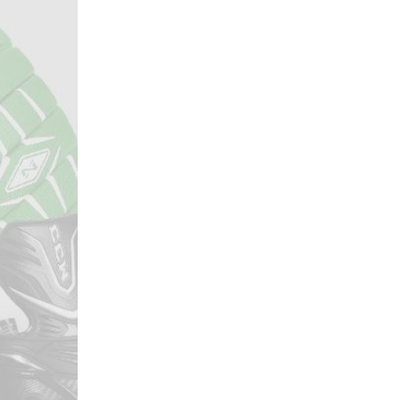
Локомотив
Северсталь
ЦСКА
Шанхайские Драконы