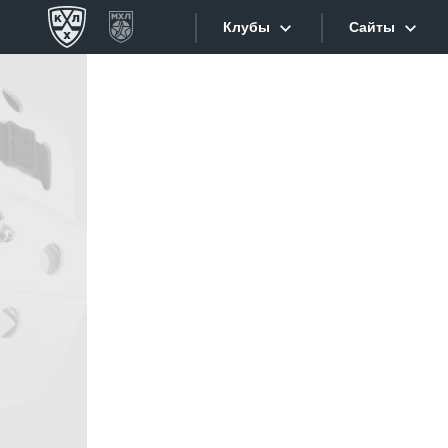
Клубы
Сайты
Конференция «Запад»
Сайты
Дивизион Боброва
Лада
Видеотран
СКА
Хайлайты
Спартак
Торпедо
Текстовые
ХК Сочи
Интернет-
Дивизион Тарасова
Фотобанк
Динамо Мн
Приложе
Динамо М