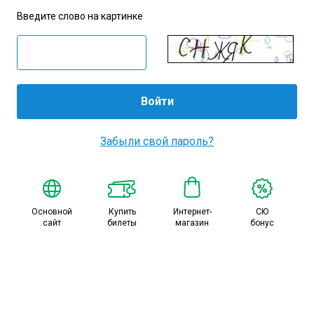
Амур
Введите слово на картинке
Барыс
Салават Юлаев
Сибирь
Забыли свой пароль?
Основной
Купить
Интернет-
СЮ
сайт
билеты
магазин
бонус