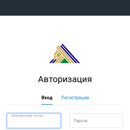
Конференция «Восток»
Дивизион Харламова
Автомобилист
сляции
Ак Барс
Металлург Мг
Авторизация
Нефтехимик
 трансляции
Трактор
магазин
Вход
Регистрация
Дивизион Чернышева
Авангард
Электронная почта
Пароль
ние КХЛ
Адмирал