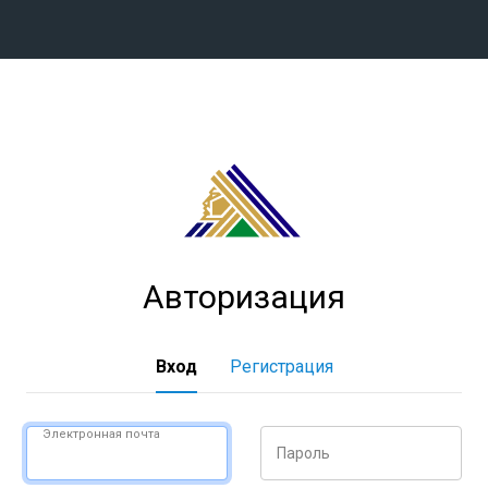
Конференция «Восток»
Дивизион Харламова
Автомобилист
сляции
Ак Барс
Металлург Мг
Авторизация
Нефтехимик
 трансляции
Трактор
магазин
Вход
Регистрация
Дивизион Чернышева
Авангард
Электронная почта
Пароль
ние КХЛ
Адмирал