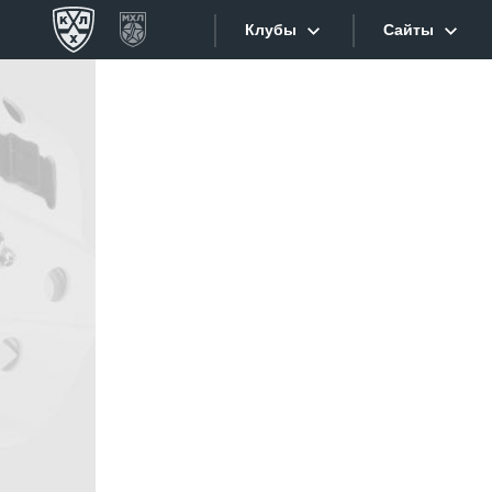
Клубы
Сайты
Конференция «Запад»
Сайты
Дивизион Боброва
Лада
Видеотран
СКА
Хайлайты
Спартак
Торпедо
Текстовые
ХК Сочи
Интернет-
Дивизион Тарасова
Фотобанк
Динамо Мн
Приложе
Динамо М