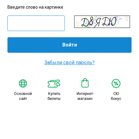
Амур
Введите слово на картинке
Барыс
Салават Юлаев
Сибирь
Забыли свой пароль?
Основной
Купить
Интернет-
СЮ
сайт
билеты
магазин
бонус