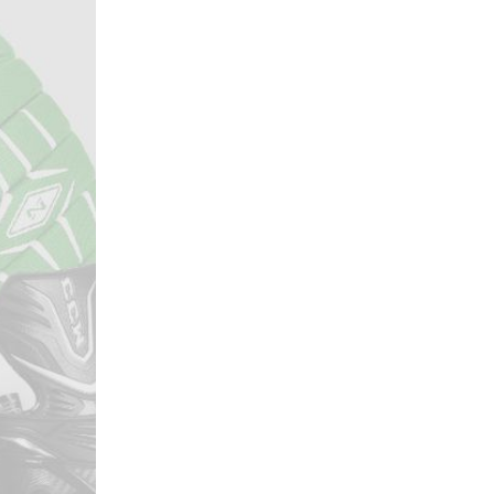
Локомотив
Северсталь
ЦСКА
Шанхайские Драконы