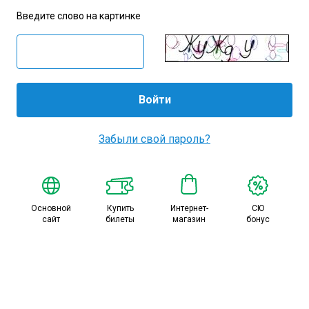
Амур
Введите слово на картинке
Барыс
Салават Юлаев
Сибирь
Забыли свой пароль?
Основной
Купить
Интернет-
СЮ
сайт
билеты
магазин
бонус