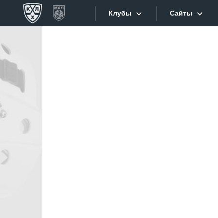
Клубы
Сайты
Конференция «Запад»
Сайты
Дивизион Боброва
Лада
Видеотран
СКА
Хайлайты
Спартак
Торпедо
Текстовые
ХК Сочи
Интернет-
Дивизион Тарасова
Фотобанк
Динамо Мн
Приложе
Динамо М