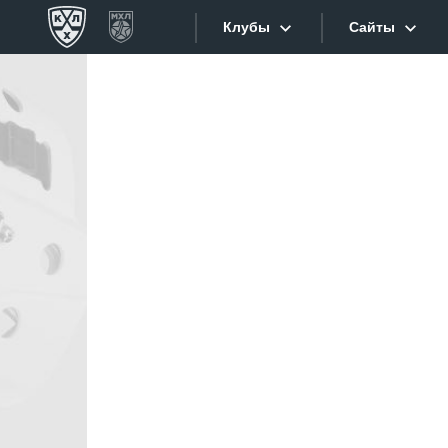
Клубы
Сайты
Конференция «Запад»
Сайты
Дивизион Боброва
Лада
Видеотран
СКА
Хайлайты
Спартак
Торпедо
Текстовые
ХК Сочи
Интернет-
Дивизион Тарасова
Фотобанк
Динамо Мн
Приложе
Динамо М