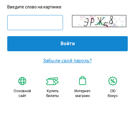
Амур
Введите слово на картинке
Барыс
Салават Юлаев
Сибирь
Забыли свой пароль?
Основной
Купить
Интернет-
СЮ
сайт
билеты
магазин
бонус