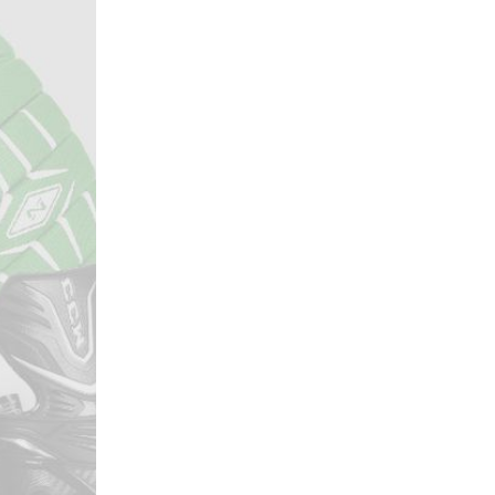
Локомотив
Северсталь
ЦСКА
Шанхайские Драконы