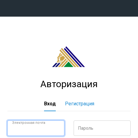
Конференция «Восток»
Дивизион Харламова
Автомобилист
сляции
Ак Барс
Металлург Мг
Авторизация
Нефтехимик
 трансляции
Трактор
магазин
Вход
Регистрация
Дивизион Чернышева
Авангард
Электронная почта
Пароль
ние КХЛ
Адмирал