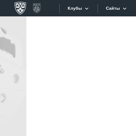
Клубы
Сайты
Конференция «Запад»
Сайты
Дивизион Боброва
Лада
Видеотран
СКА
Хайлайты
Спартак
Торпедо
Текстовые
ХК Сочи
Интернет-
Дивизион Тарасова
Фотобанк
Динамо Мн
Приложе
Динамо М