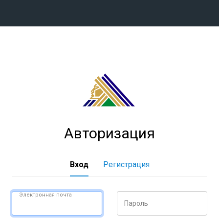
Конференция «Восток»
Дивизион Харламова
Автомобилист
сляции
Ак Барс
Металлург Мг
Авторизация
Нефтехимик
 трансляции
Трактор
магазин
Вход
Регистрация
Дивизион Чернышева
Авангард
Электронная почта
Пароль
ние КХЛ
Адмирал