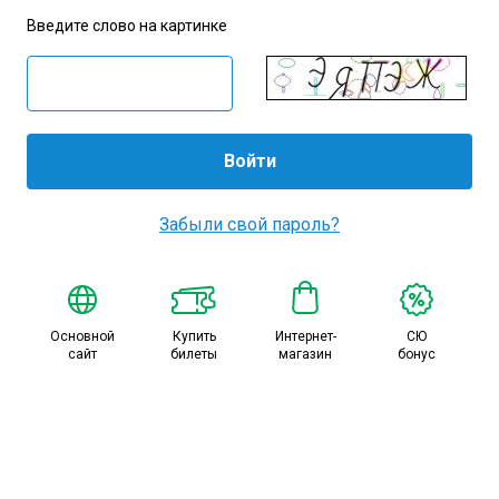
Амур
Введите слово на картинке
Барыс
Салават Юлаев
Сибирь
Забыли свой пароль?
Основной
Купить
Интернет-
СЮ
сайт
билеты
магазин
бонус