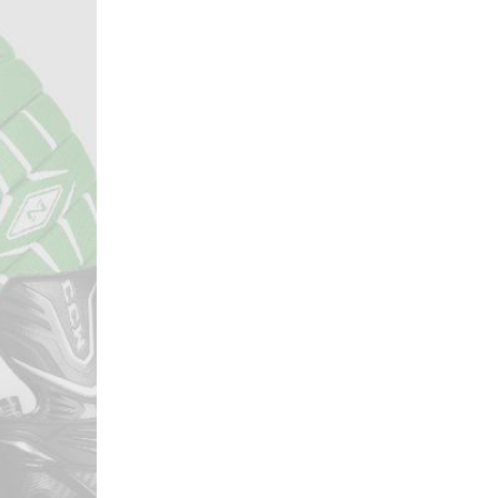
Локомотив
Северсталь
ЦСКА
Шанхайские Драконы