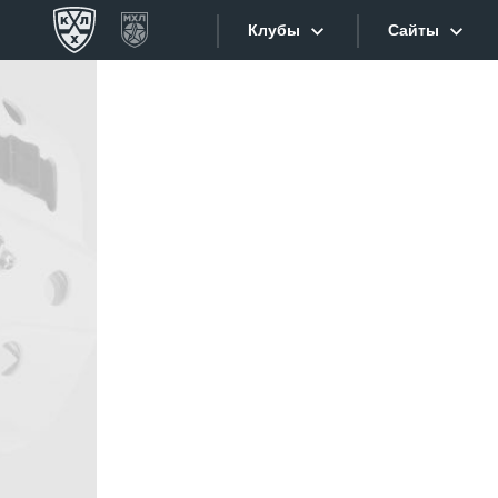
Клубы
Сайты
Конференция «Запад»
Сайты
Дивизион Боброва
Лада
Видеотран
СКА
Хайлайты
Спартак
Торпедо
Текстовые
ХК Сочи
Интернет-
Дивизион Тарасова
Фотобанк
Динамо Мн
Приложе
Динамо М