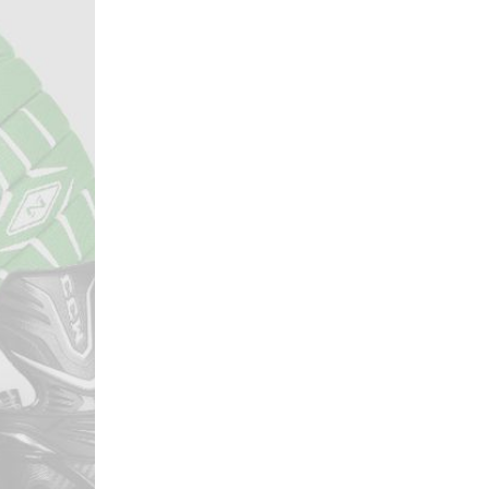
Локомотив
Северсталь
ЦСКА
Шанхайские Драконы