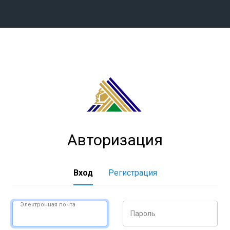
Конференция «Восток»
Дивизион Харламова
Автомобилист
сляции
Ак Барс
Металлург Мг
Авторизация
Нефтехимик
 трансляции
Трактор
магазин
Вход
Регистрация
Дивизион Чернышева
Авангард
Электронная почта
Пароль
ние КХЛ
Адмирал