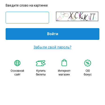
Амур
Введите слово на картинке
Барыс
Салават Юлаев
Сибирь
Забыли свой пароль?
Основной
Купить
Интернет-
СЮ
сайт
билеты
магазин
бонус