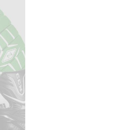
Локомотив
Северсталь
ЦСКА
Шанхайские Драконы