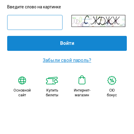
Амур
Введите слово на картинке
Барыс
Салават Юлаев
Сибирь
Забыли свой пароль?
Основной
Купить
Интернет-
СЮ
сайт
билеты
магазин
бонус