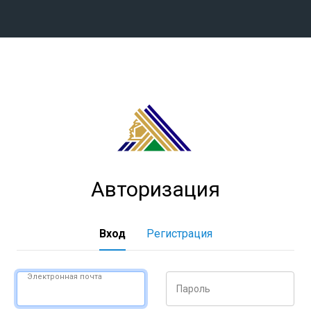
Конференция «Восток»
Дивизион Харламова
Автомобилист
сляции
Ак Барс
Металлург Мг
Авторизация
Нефтехимик
 трансляции
Трактор
магазин
Вход
Регистрация
Дивизион Чернышева
Авангард
Электронная почта
Пароль
ние КХЛ
Адмирал