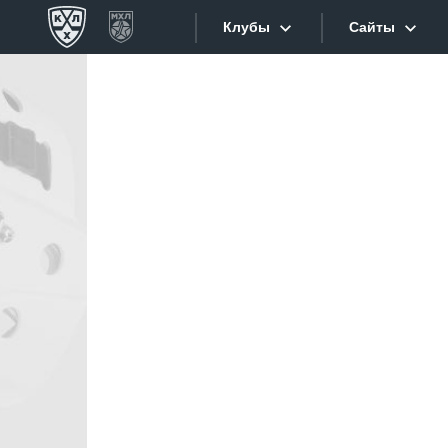
Клубы
Сайты
Конференция «Запад»
Сайты
Дивизион Боброва
Лада
Видеотран
СКА
Хайлайты
Спартак
Торпедо
Текстовые
ХК Сочи
Интернет-
Дивизион Тарасова
Фотобанк
Динамо Мн
Приложе
Динамо М